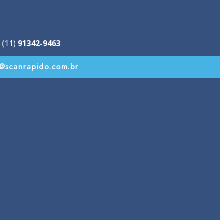
-
 (11)
91342-9463
o@scanrapido.com.br