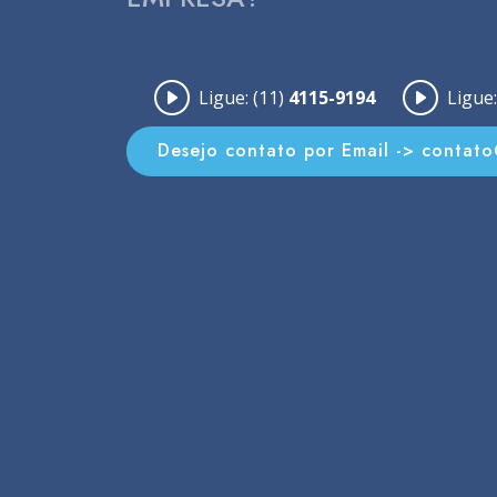
Ligue: (11)
4115-9194
Ligue:
Desejo contato por Email -> contat