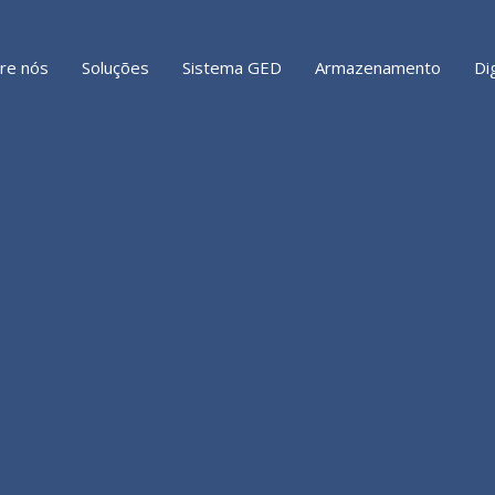
re nós
Soluções
Sistema GED
Armazenamento
Di