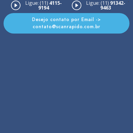
-
Ligue: (11)
4115-
Ligue: (11)
91342-
9194
9463
Desejo contato por Email ->
contato@scanrapido.com.br