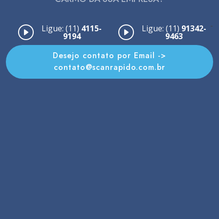
-
Ligue: (11)
4115-
Ligue: (11)
91342-
9194
9463
Desejo contato por Email ->
contato@scanrapido.com.br