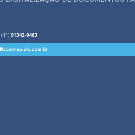
-
 (11)
91342-9463
o@scanrapido.com.br