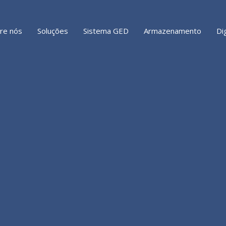
re nós
Soluções
Sistema GED
Armazenamento
Di