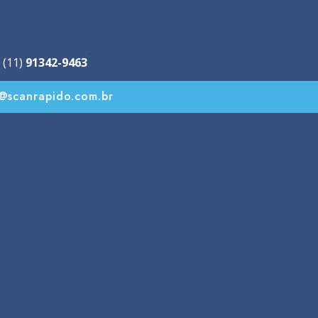
-
 (11)
91342-9463
o@scanrapido.com.br