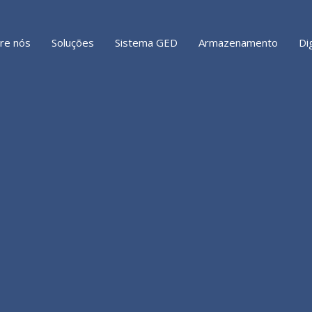
re nós
Soluções
Sistema GED
Armazenamento
Di