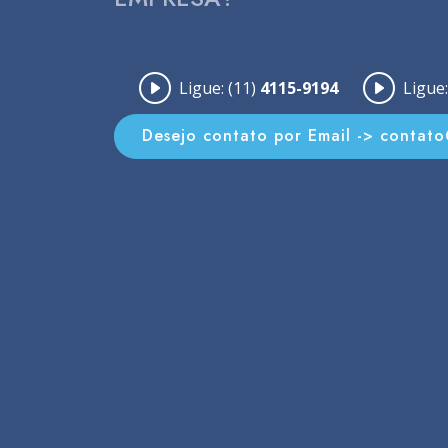
Ligue: (11)
4115-9194
Ligue:
Desejo contato por Email -> contat